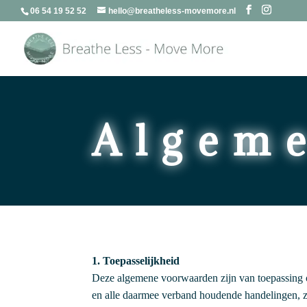
06 54 19 52 52
hello@breatheless-movemore.nl
Algem
1. Toepasselijkheid
Deze algemene voorwaarden zijn van toepassing 
en alle daarmee verband houdende handelingen, z