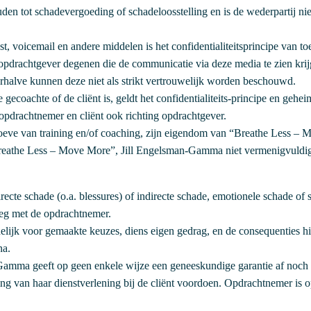
den tot schadevergoeding of schadeloosstelling en is de wederpartij ni
t, voicemail en andere middelen is het confidentialiteitsprincipe van t
opdrachtgever degenen die de communicatie via deze media te zien krijg
rhalve kunnen deze niet als strikt vertrouwelijk worden beschouwd.
e gecoachte of de cliënt is, geldt het confidentialiteits-principe en geh
 opdrachtnemer en cliënt ook richting opdrachtgever.
 behoeve van training en/of coaching, zijn eigendom van “Breathe Less
Breathe Less – Move More”, Jill Engelsman-Gamma niet vermenigvuldig
ecte schade (o.a. blessures) of indirecte schade, emotionele schade of 
leg met de opdrachtnemer.
rdelijk voor gemaakte keuzes, diens eigen gedrag, en de consequenties hi
na.
amma geeft op geen enkele wijze een geneeskundige garantie af noch is
ering van haar dienstverlening bij de cliënt voordoen. Opdrachtnemer is 