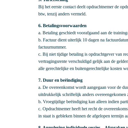
Bij het eerste contact deelt opdrachtnemer de opd
btw, tenzij anders vermeld.
6. Betalingsvoorwaarden
a. Betaling geschiedt voorafgaand aan de training/h
b. Factuur dient uiterlijk 10 dagen na factuurda
factuurnummer.
c. Bij niet tijdige betaling is opdrachtgever van 
vertragingsrente verschuldigd gelijk aan de gelde
alle gerechtelijke en buitengerechtelijke kosten 
7. Duur en beëindiging
a. De overeenkomst wordt aangegaan voor de duur 
uitdrukkelijk schriftelijk anders overeengekomen z
b. Vroegtijdige beëindiging kan alleen indien par
c. Opdrachtnemer heeft het recht de overeenkomst
in staat is gebleken binnen de afgelopen termijn a
8. Annulering
individuele sessies – Afspraken 