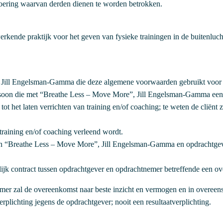
oering waarvan derden dienen te worden betrokken.
rkende praktijk voor het geven van fysieke trainingen in de buitenluch
Jill Engelsman-Gamma die deze algemene voorwaarden gebruikt voor h
persoon die met “Breathe Less – Move More”, Jill Engelsman-Gamma ee
tot het laten verrichten van training en/of coaching; te weten de cliënt 
training en/of coaching verleend wordt.
sen “Breathe Less – Move More”, Jill Engelsman-Gamma en opdrachtg
lijk contract tussen opdrachtgever en opdrachtnemer betreffende een o
er zal de overeenkomst naar beste inzicht en vermogen en in overee
plichting jegens de opdrachtgever; nooit een resultaatverplichting.