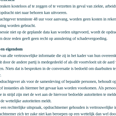
aken kosteloos af te zeggen of te verzetten in geval van ziekte, arbeids
opdracht niet naar behoren kan uitvoeren.
drachtgever tenminste 48 uur voor aanvang, worden geen kosten in reken
ening worden gebracht.
essie niet op de geplande data kan worden uitgevoerd, wordt de opdrac
 deze reden geeft geen recht op annulering of schadevergoeding.
g en eigendom
g van alle vertrouwelijke informatie die zij in het kader van hun overee
it door de andere partij is medegedeeld of als dit voortvloeit uit de aar
en. Niets dat is besproken in de conversatie is bedoeld om daarbuite
.
pdrachtgever als voor de samenleving of bepaalde personen, behoudt op
of instanties als hiermee het gevaar kan worden voorkomen. Als persoon
e in strijd zijn met de wet aan de hiervoor bedoelde autoriteiten te me
e wettelijke autoriteiten meldt.
f een rechterlijke uitspraak, opdrachtnemer gehouden is vertrouwelijke 
htnemer zich ter zake niet kan beroepen op een wettelijk dan wel door