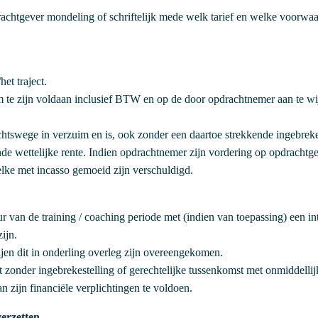
rachtgever mondeling of schriftelijk mede welk tarief en welke voorwaard
et traject.
tum te zijn voldaan inclusief BTW en op de door opdrachtnemer aan te 
rechtswege in verzuim en is, ook zonder een daartoe strekkende ingebrek
nde wettelijke rente. Indien opdrachtnemer zijn vordering op opdrachtgev
welke met incasso gemoeid zijn verschuldigd.
van de training / coaching periode met (indien van toepassing) een int
ijn.
tijen dit in onderling overleg zijn overeengekomen.
 zonder ingebrekestelling of gerechtelijke tussenkomst met onmiddellij
an zijn financiële verplichtingen te voldoen.
verzetten