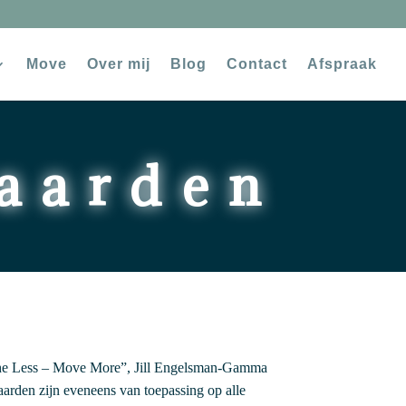
Move
Over mij
Blog
Contact
Afspraak
aarden
athe Less – Move More”, Jill Engelsman-Gamma
rden zijn eveneens van toepassing op alle