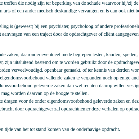
te treffen die nodig zijn ter beperking van de schade waarvoor hij/zij d
en arts of een ander medisch deskundige vervangen en is dan ook niet b
ling is (geweest) bij een psychiater, psycholoog of andere professionel
 het aanvragen van een traject door de opdrachtgever of cliënt aangegeve
nde zaken, daaronder eventueel mede begrepen testen, kaarten, spellen,
er, zijn uitsluitend bestemd om te worden gebruikt door de opdrachtge
den verveelvoudigd, openbaar gemaakt, of ter kennis van derden wor
t eigendomsvoorbehoud vallende zaken te verpanden noch op enige and
domsvoorbehoud geleverde zaken dan wel rechten daarop willen vestige
t mag worden daarvan op de hoogte te stellen.
 te dragen voor de onder eigendomsvoorbehoud geleverde zaken en deze 
ebracht door opdrachtgever zal opdrachtnemer deze verhalen op opdrac
ten tijde van het tot stand komen van de onderhavige opdracht.