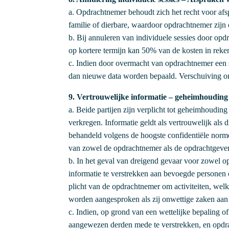
a. Opdrachtnemer behoudt zich het recht voor afspr
familie of dierbare, waardoor opdrachtnemer zijn 
b. Bij annuleren van individuele sessies door op
op kortere termijn kan 50% van de kosten in rek
c. Indien door overmacht van opdrachtnemer een s
dan nieuwe data worden bepaald. Verschuiving om
9. Vertrouwelijke informatie – geheimhoudin
a. Beide partijen zijn verplicht tot geheimhoudin
verkregen. Informatie geldt als vertrouwelijk als d
behandeld volgens de hoogste confidentiële norm
van zowel de opdrachtnemer als de opdrachtgever
b. In het geval van dreigend gevaar voor zowel o
informatie te verstrekken aan bevoegde personen 
plicht van de opdrachtnemer om activiteiten, welk
worden aangesproken als zij onwettige zaken aan d
c. Indien, op grond van een wettelijke bepaling o
aangewezen derden mede te verstrekken, en opdrac