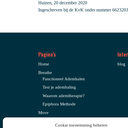
Huizen, 20 december 2020
Ingeschreven bij de KvK onder nummer 6623203
Pagina’s
Inte
Home
blog
Breathe
Functioneel Ademhalen
Test je ademhaling
Waarom ademtherapie?
Epiphora Methode
Move
Over mij
Cookie toestemming beheren